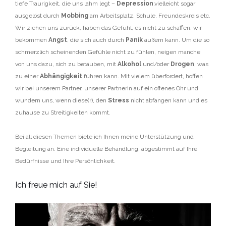
tiefe Traurigkeit, die uns lahm legt –
Depression
,vielleicht sogar
ausgelöst durch
Mobbing
am Arbeitsplatz, Schule, Freundeskreis etc.
Wir ziehen uns zurück, haben das Gefühl, es nicht zu schaffen, wir
bekommen
Angst
, die sich auch durch
Panik
äußern kann. Um die so
schmerzlich scheinenden Gefühle nicht zu fühlen, neigen manche
von uns dazu, sich zu betäuben, mit
Alkohol
und/oder
Drogen
, was
zu einer
Abhängigkeit
führen kann. Mit vielem überfordert, hoffen
wir bei unserem Partner, unserer Partnerin auf ein offenes Ohr und
wundern uns, wenn diese(r), den
Stress
nicht abfangen kann und es
zuhause zu Streitigkeiten kommt.
Bei all diesen Themen biete ich Ihnen meine Unterstützung und
Begleitung an. Eine individuelle Behandlung, abgestimmt auf Ihre
Bedürfnisse und Ihre Persönlichkeit.
Ich freue mich auf Sie!